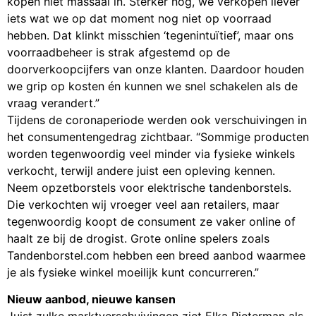
kopen niet massaal in. Sterker nog, we verkopen liever
iets wat we op dat moment nog niet op voorraad
hebben. Dat klinkt misschien ‘tegenintuïtief’, maar ons
voorraadbeheer is strak afgestemd op de
doorverkoopcijfers van onze klanten. Daardoor houden
we grip op kosten én kunnen we snel schakelen als de
vraag verandert.”
Tijdens de coronaperiode werden ook verschuivingen in
het consumentengedrag zichtbaar. “Sommige producten
worden tegenwoordig veel minder via fysieke winkels
verkocht, terwijl andere juist een opleving kennen.
Neem opzetborstels voor elektrische tandenborstels.
Die verkochten wij vroeger veel aan retailers, maar
tegenwoordig koopt de consument ze vaker online of
haalt ze bij de drogist. Grote online spelers zoals
Tandenborstel.com hebben een breed aanbod waarmee
je als fysieke winkel moeilijk kunt concurreren.”
Nieuw aanbod, nieuwe kansen
Juist zulke marktverschuivingen ziet Elka Pieterman als