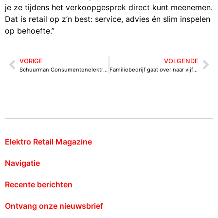
je ze tijdens het verkoopgesprek direct kunt meenemen.
Dat is retail op z’n best: service, advies én slim inspelen
op behoefte.”
VORIGE
VOLGENDE
Schuurman Consumentenelektronica: ‘Dankzij overname klaar voor verdere groei’
Familiebedrijf gaat over naar vijfde generatie: Ter Heegde blijft gewoon goed in witgoed
Elektro Retail Magazine
Navigatie
Recente berichten
Ontvang onze nieuwsbrief