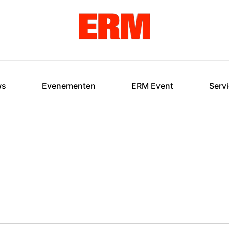
ws
Evenementen
ERM Event
Serv