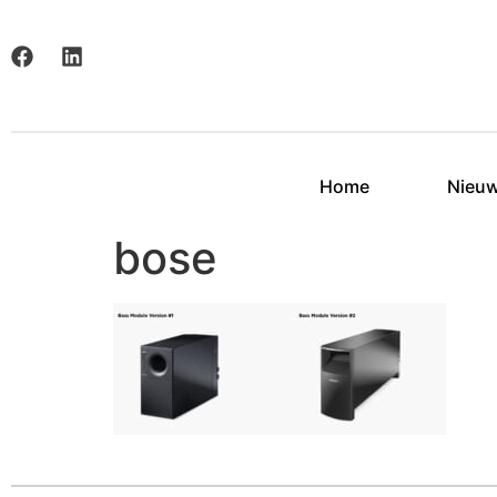
Home
Nieu
bose