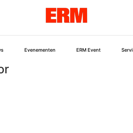
ws
Evenementen
ERM Event
Serv
or