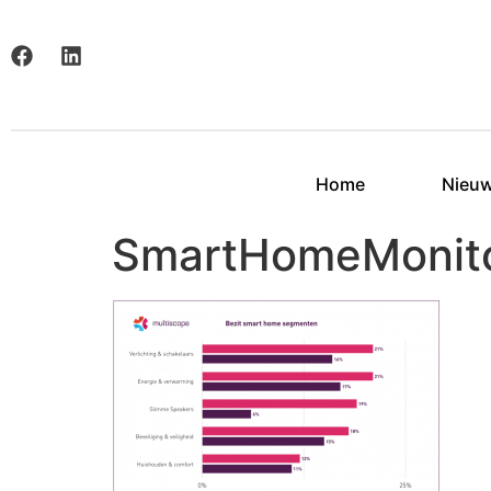
Home
Nieu
SmartHomeMonit