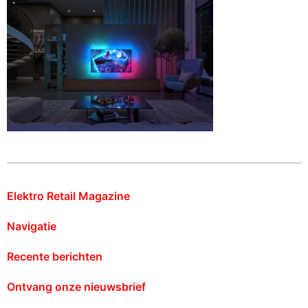
Elektro Retail Magazine
Navigatie
Recente berichten
Ontvang onze nieuwsbrief