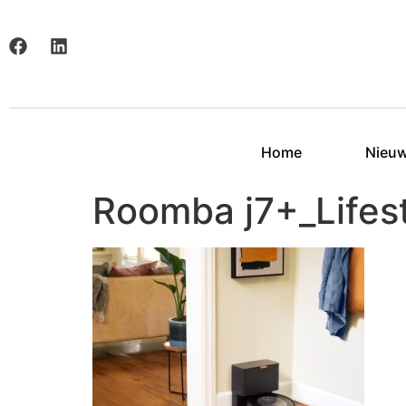
Home
Nieu
Roomba j7+_Lifes