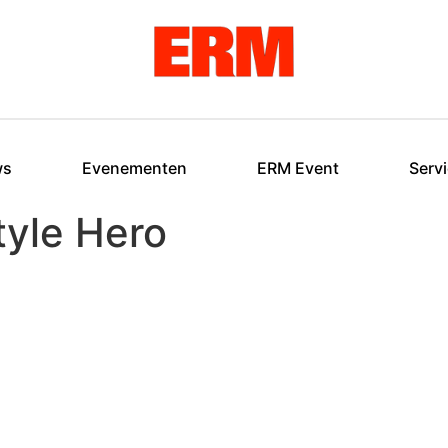
ws
Evenementen
ERM Event
Serv
tyle Hero