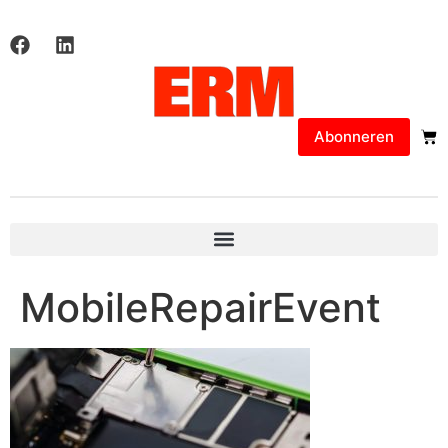
Abonneren
MobileRepairEvent