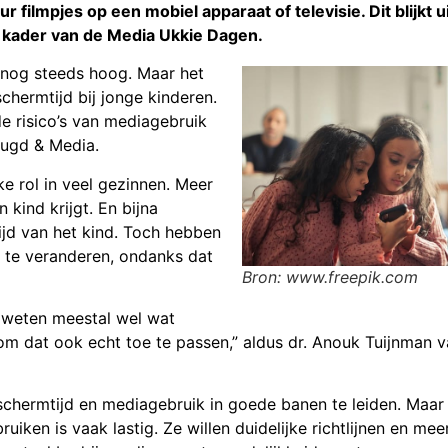
 filmpjes op een mobiel apparaat of televisie. Dit blijkt u
 kader van de Media Ukkie Dagen.
s nog steeds hoog. Maar het
hermtijd bij jonge kinderen.
e risico’s van mediagebruik
eugd & Media.
ke rol in veel gezinnen. Meer
kind krijgt. En bijna
tijd van het kind. Toch hebben
 te veranderen, ondanks dat
Bron: www.freepik.com
 weten meestal wel wat
g om dat ook echt toe te passen,” aldus dr. Anouk Tuijnman v
schermtijd en mediagebruik in goede banen te leiden. Maar
ken is vaak lastig. Ze willen duidelijke richtlijnen en mee