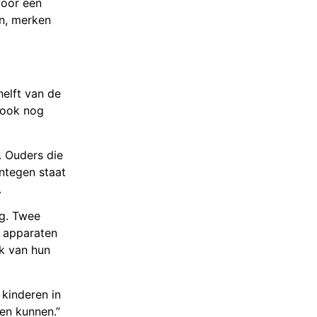
voor een
en, merken
helft van de
r ook nog
. Ouders die
ntegen staat
.
ng. Twee
e apparaten
ik van hun
kinderen in
een kunnen.”