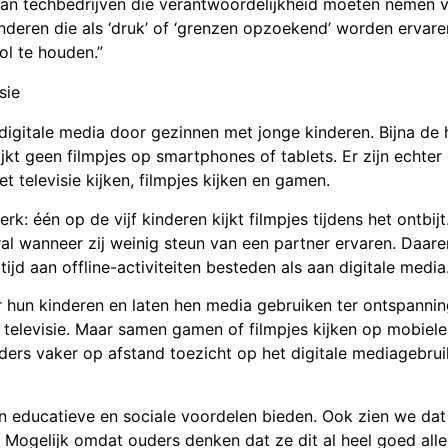
 van techbedrijven die verantwoordelijkheid moeten nemen 
kinderen die als ‘druk’ of ‘grenzen opzoekend’ worden ervar
ol te houden.”
sie
digitale media door gezinnen met jonge kinderen. Bijna de 
ijkt geen filmpjes op smartphones of tablets. Er zijn echte
 televisie kijken, filmpjes kijken en gamen.
 één op de vijf kinderen kijkt filmpjes tijdens het ontbijt
al wanneer zij weinig steun van een partner ervaren. Daare
jd aan offline-activiteiten besteden als aan digitale media
or hun kinderen en laten hen media gebruiken ter ontspanni
 televisie. Maar samen gamen of filmpjes kijken op mobiel
ders vaker op afstand toezicht op het digitale mediagebru
n educatieve en sociale voordelen bieden. Ook zien we dat 
. Mogelijk omdat ouders denken dat ze dit al heel goed all