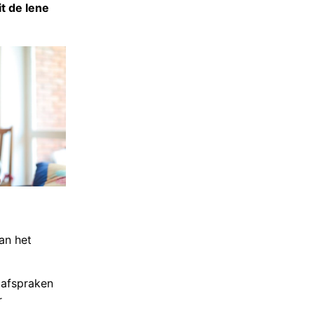
it de Iene
an het
 afspraken
r