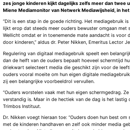
zes jonge kinderen kijkt dagelijks zelfs meer dan twee uur
Miene Mediamonitor van Netwerk Mediawijsheid, in het
“Dit is een stap in de goede richting. Het mediagebruik i
lijkt erop dat steeds meer ouders bewuster omgaan met sc
Wellicht omdat er in toenemende mate aandacht is voor d
door kinderen,” aldus dr. Peter Nikken, Emeritus Lector J
Regulering van digitaal mediagebruik speelt een belangrij
dan de helft van de ouders bepaalt hoeveel schermtijd hun 
driekwart selecteert media die geschikt zijn voor de leef
ouders vooral moeite om hun eigen digitale mediagebruik
zij een belangrijke voorbeeldrol vervullen.
“Ouders worstelen vaak met hun eigen schermgedrag. Ze
verstandig is. Maar in de hectiek van de dag is het lasti
Trimbos Instituut.
Dr. Nikken voegt hieraan toe: “Ouders doen hun best om 
met de kinderen handhaven en zelf ook minder media gebrui