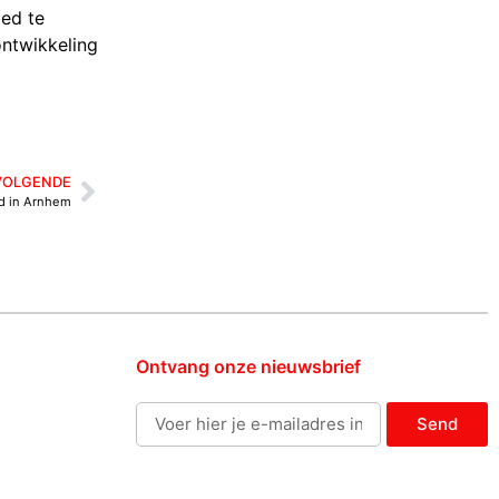
oed te
ontwikkeling
VOLGENDE
nd in Arnhem
Ontvang onze nieuwsbrief
Send