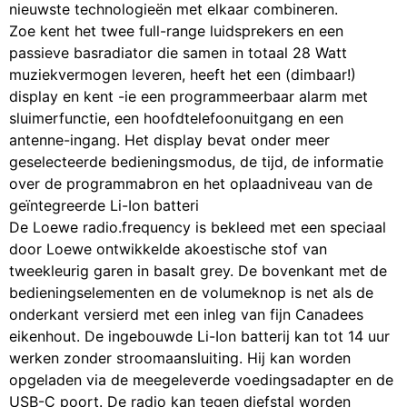
nieuwste technologieën met elkaar combineren.
Zoe kent het twee full-range luidsprekers en een
passieve basradiator die samen in totaal 28 Watt
muziekvermogen leveren, heeft het een (dimbaar!)
display en kent -ie een programmeerbaar alarm met
sluimerfunctie, een hoofdtelefoonuitgang en een
antenne-ingang. Het display bevat onder meer
geselecteerde bedieningsmodus, de tijd, de informatie
over de programmabron en het oplaadniveau van de
geïntegreerde Li-Ion batteri
De Loewe radio.frequency is bekleed met een speciaal
door Loewe ontwikkelde akoestische stof van
tweekleurig garen in basalt grey. De bovenkant met de
bedieningselementen en de volumeknop is net als de
onderkant versierd met een inleg van fijn Canadees
eikenhout. De ingebouwde Li-Ion batterij kan tot 14 uur
werken zonder stroomaansluiting. Hij kan worden
opgeladen via de meegeleverde voedingsadapter en de
USB-C poort. De radio kan tegen diefstal worden