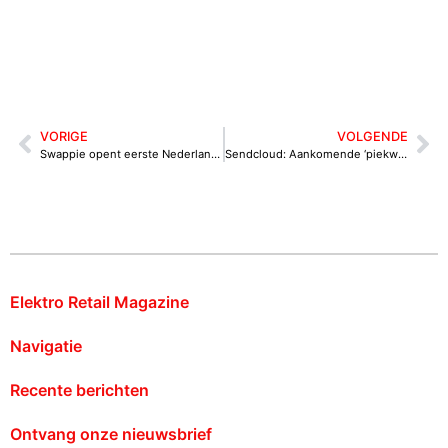
VORIGE
VOLGENDE
Swappie opent eerste Nederlandse inleverpunt voor oude iPhones in Amsterdam
Sendcloud: Aankomende ‘piekweken’ toename van aantal pakketten van liefst 63,7 procent
Elektro Retail Magazine
Navigatie
Recente berichten
Ontvang onze nieuwsbrief