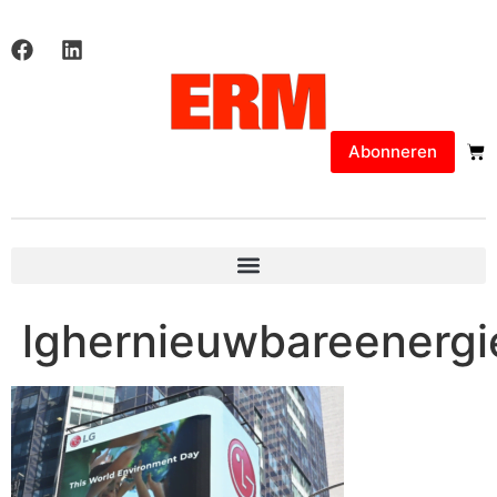
Abonneren
lghernieuwbareenergi