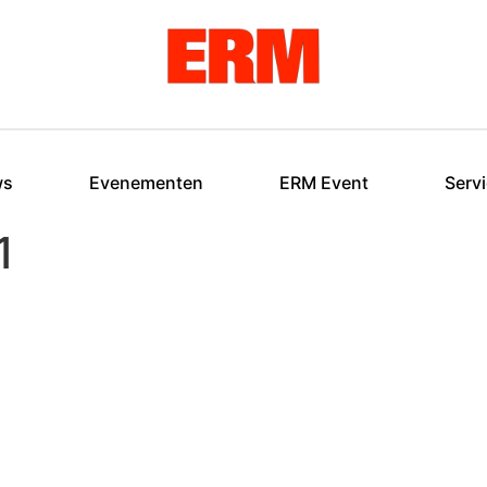
ws
Evenementen
ERM Event
Serv
1