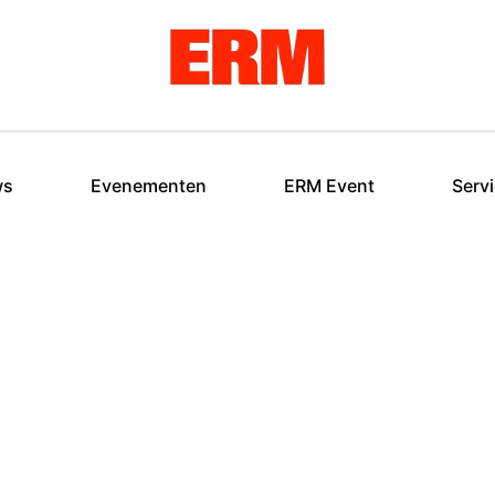
ws
Evenementen
ERM Event
Serv