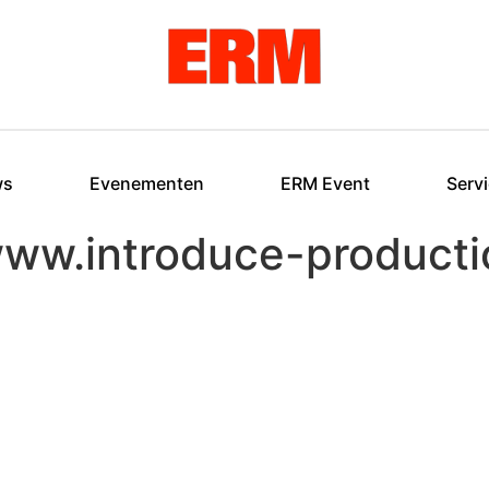
ws
Evenementen
ERM Event
Serv
www.introduce-producti