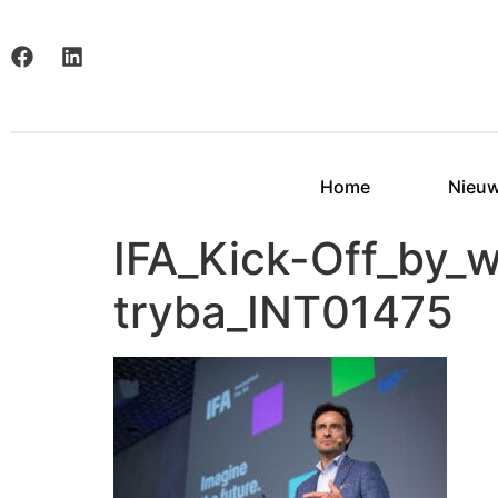
Home
Nieu
IFA_Kick-Off_by_
tryba_INT01475