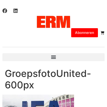
Abonneren
GroepsfotoUnited-
600px