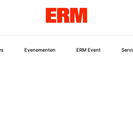
ws
Evenementen
ERM Event
Serv