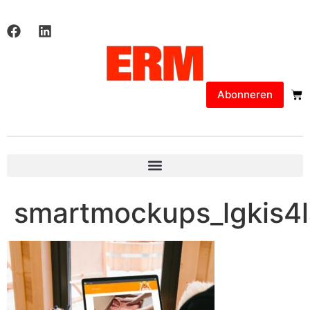
Abonneren
smartmockups_lgkis4l