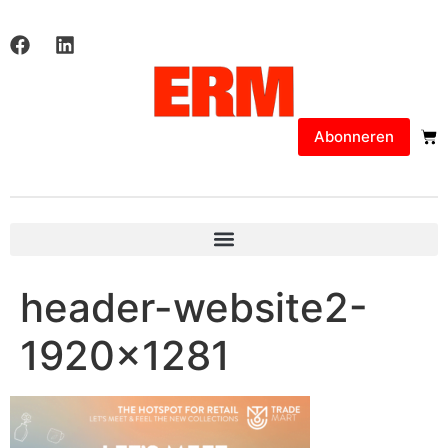
Abonneren
header-website2-
1920×1281