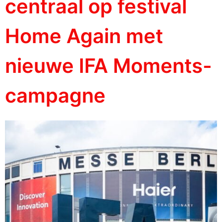
centraal op festival
Home Again met
nieuwe IFA Moments-
campagne