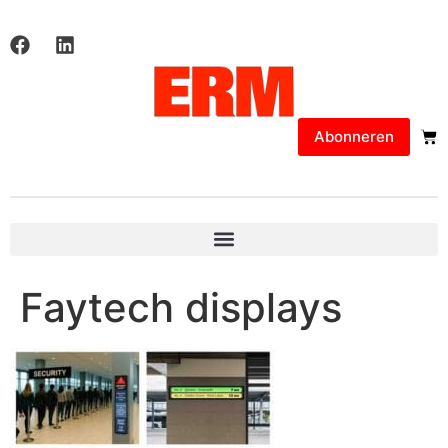
Abonneren
Faytech displays