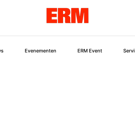
ws
Evenementen
ERM Event
Serv