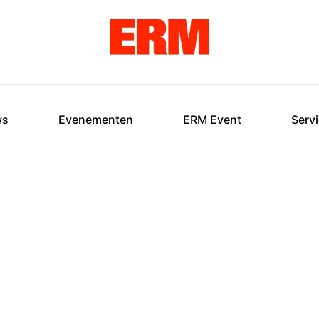
ws
Evenementen
ERM Event
Serv