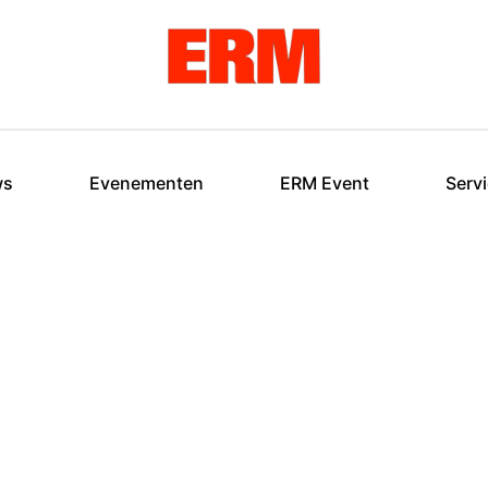
ws
Evenementen
ERM Event
Serv