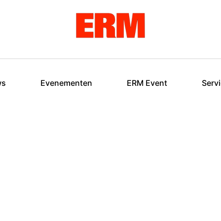
ws
Evenementen
ERM Event
Serv