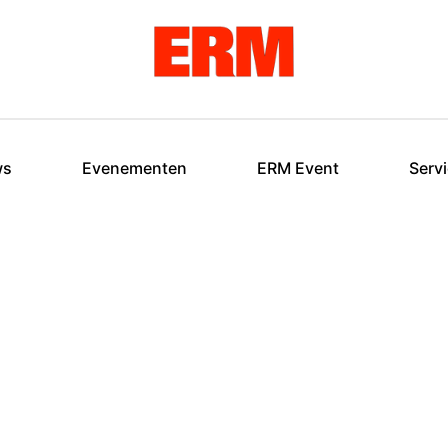
ws
Evenementen
ERM Event
Serv