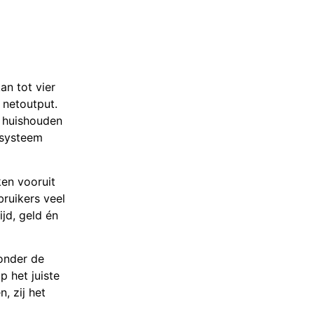
an tot vier
netoutput.
d huishouden
t systeem
ken vooruit
ruikers veel
ijd, geld én
ronder de
 het juiste
, zij het