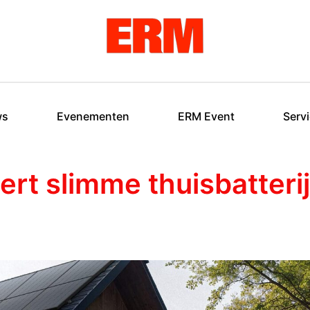
ws
Evenementen
ERM Event
Serv
rt slimme thuisbatterij