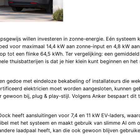
psgewijs willen investeren in zonne-energie. Eén systeem k
ed voor maximaal 14,4 kW aan zonne-input en 4,8 kW aan 
op tot een flinke 64,5 kWh. Ter vergelijking: een gemiddel
ele thuisbatterijen is dat je hier klein kunt beginnen en he
en gedoe met eindeloze bekabeling of installateurs die we
rtificeerd elektricien moet worden aangesloten, kunnen geb
 gewoon bij, plug & play-stijl. Volgens Anker bespaart dit t
Dock heeft aansluitingen voor 7,4 en 11 kW EV-laders, waa
ibel met het systeem en maakt gebruik van slimme AI om op
dere laadpaal heeft, kan die ook gewoon blijven gebruiken