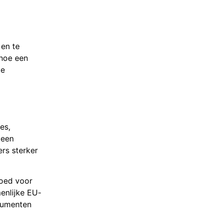
 en te
 hoe een
de
es,
geen
rs sterker
goed voor
enlijke EU-
nsumenten