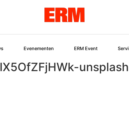
ws
Evenementen
ERM Event
Serv
-lX5OfZFjHWk-unsplash