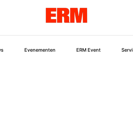
ws
Evenementen
ERM Event
Serv