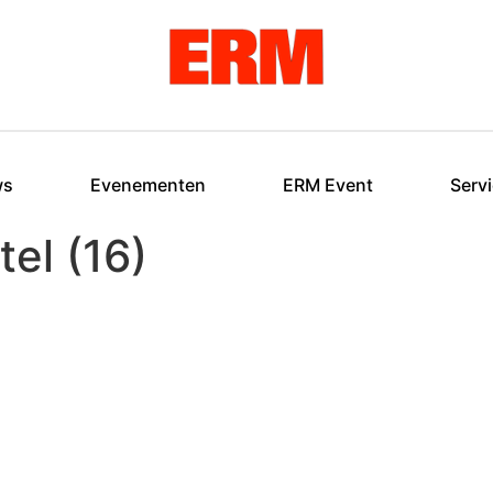
ws
Evenementen
ERM Event
Serv
el (16)